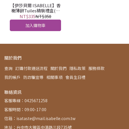
【伊莎貝爾 ISABELLE】香
榭薄餅Tuiles精裝禮盒(奶
蛋素)
NT$335
NT$350
加入購物車
關於我們
查詢
訂購付款運送流程
關於我們
隱私政策
服務條款
我的帳戶
防詐騙宣導
相關事項
會員生日禮
聯絡資訊
客服專線：0425671258
客服時間：09:00-17:00
信箱：isataste@mail.isabelle.com.tw
地址：台中市大雅區中清路三段735號