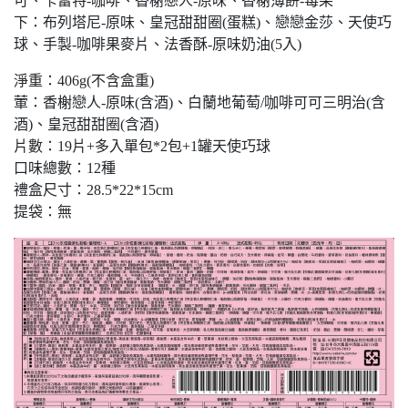
可、卡蕾特-咖啡、香榭戀人-原味、香榭薄餅-莓果
下：布列塔尼-原味、皇冠甜甜圈(蛋糕)、戀戀金莎、天使巧
球、手製-咖啡果麥片、法香酥-原味奶油(5入)
淨重：406g(不含盒重)
葷：香榭戀人-原味(含酒)、白蘭地葡萄/咖啡可可三明治(含
酒)、皇冠甜甜圈(含酒)
片數：19片+多入單包*2包+1罐天使巧球
口味總數：12種
禮盒尺寸：28.5*22*15cm
提袋：無