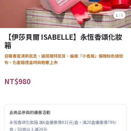
1
/
6
【伊莎貝爾 ISABELLE】永恆香頌化妝
箱
迎著春夏清新氣息，選搭獨特氣質、編織『小香風』優雅粉色綾紋
布，化妝箱禮盒時尚輕奢上市
NT$980
此商品參與的優惠活動
永恆香頌化妝箱 滿6盒優惠價931元/盒，滿20盒優惠價799/
盒，50盒以上減20元