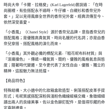
時尚大帝「卡爾．拉格斐」(Karl Lagerfeld)曾說過：「在時
尚圈裡，有些搭配永不過時，牛仔褲、白襯衫和香奈兒外
套。」足以見得風靡全世界的香奈兒外套，經典流傳至今、
依然深受喜愛。
「小香風」（Chanel Style）源於香奈兒品牌，意指香奈兒的
搭配風格；是優雅高貴氣質、時尚名媛的代名詞；亦是由香
奈兒穿搭、搭配風格的演化而來。
「小香風」其外觀必備的標配元素-『粗花呢布料材質』與
『滾邊撞色』，傳遞一種氣質、簡約、優雅的風格氣息與態
度；隨著時代變遷，至今更代表了女性自由、優雅、獨立的
精神，這股魅力無法抵擋。
【商品特色】
特殊結構、大小適中的化妝箱盒款造型、俐落搭配皮革手提
形式；毛呢質感搭配深粉與淺粉色織線縱橫交織，象徵細細
譜出兩人的良緣美事，佐以金色鉚釘配件，是值得珍藏的命
定喜餅禮盒。