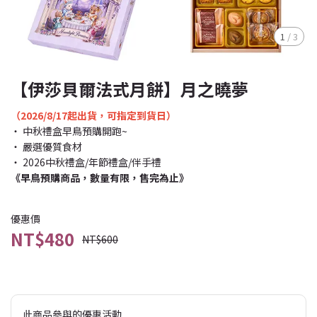
1
/
3
【伊莎貝爾法式月餅】月之曉夢
（2026/8/17起出貨，可指定到貨日）
‧ 中秋禮盒早鳥預購開跑~
‧ 嚴選優質食材
‧ 2026中秋禮盒/年節禮盒/伴手禮
《早鳥預購商品，數量有限，售完為止》
優惠價
NT$480
NT$600
此商品參與的優惠活動