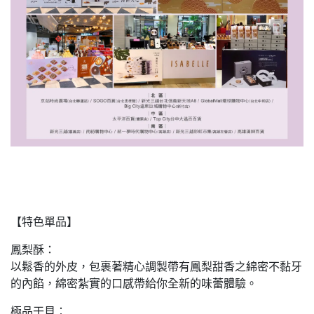
【特色單品】
鳳梨酥：
以鬆香的外皮，包裹著精心調製帶有鳳梨甜香之綿密不黏牙
的內餡，綿密紮實的口感帶給你全新的味蕾體驗。
極品干貝：