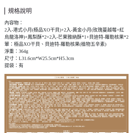
規格說明
內容物：
2入-港式小月(極品XO干貝)+2入-黃金小月(玫瑰蔓越莓+紅
烏龍洛神)+鳳梨酥*2+2入-芒果雅納酥*1+貝迪特-羅勒核果*2
葷：極品XO干貝、貝迪特-羅勒核果(植物五辛素)
淨重：364g
尺寸：L31.6cm*W25.5cm*H5.3cm
提袋：有