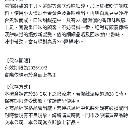
濃郁鮮甜的干貝、鮮蝦等海底珍味細碎，加上紅椒粉等調味
料，使用小火慢炒至金黃色及香味釋出，再與白鳳豆豆沙拌
合煮製而成，口味甜鹹適中，具有XO醬濃濃的香辣味咬感
十足，喜愛重口味的顧客，不妨嘗試一番，絕對有顛覆傳統
漢餅味覺的絕妙新感受，值的細細品嚐及回味(鮮中帶味、
味中帶勁，富有絕對高貴XO醬鮮味)。
【保存期限】
有效期限為2026/10/2
實際依標示於盒面上為主
【保存方式】
本禮盒請置於28℃以下之陰涼處，若儲藏溫度超過28℃時，
保存期限會受影響，敬請儘早使用。
本商品經嚴格品管出廠，若運送過程中包裝外觀有破損或開
封時發現有不良現象，請將購買時間、門市及原購買產品轉
交本公司，本公司當立即換上新品。